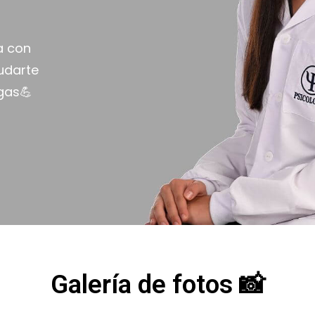
a con
yudarte
gas💪
Galería de fotos 📸