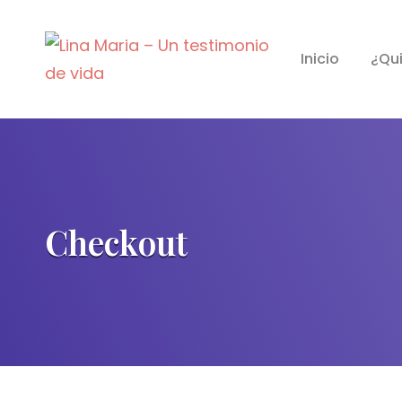
Lina Maria – Un Testimonio D
Inicio
¿Qu
La Discapacidad Es Mental
Checkout