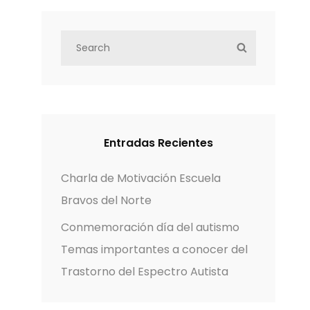
S
S
e
E
a
A
r
R
c
C
h
H
Entradas Recientes
f
o
Charla de Motivación Escuela
r
Bravos del Norte
:
Conmemoración día del autismo
Temas importantes a conocer del
Trastorno del Espectro Autista