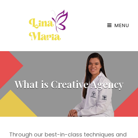
Lina Maria – Un Testimonio De Vida
MENU
La Discapacidad Es Mental
What is Creative Agency
Through our best-in-class techniques and