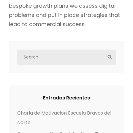
bespoke growth plans we assess digital
problems and put in place strategies that
lead to commercial success.
S
S
e
E
a
A
r
R
c
C
h
H
Entradas Recientes
f
o
Charla de Motivación Escuela Bravos del
r
Norte
: