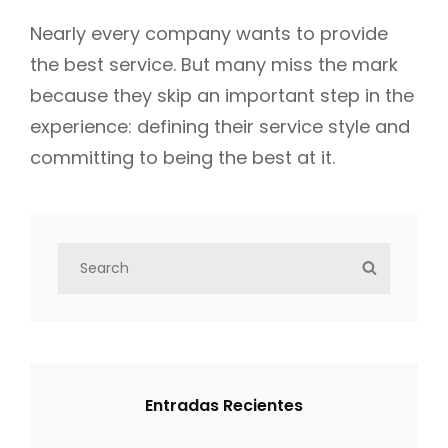
Nearly every company wants to provide
the best service. But many miss the mark
because they skip an important step in the
experience: defining their service style and
committing to being the best at it.
S
S
e
E
a
A
r
R
c
C
h
H
Entradas Recientes
f