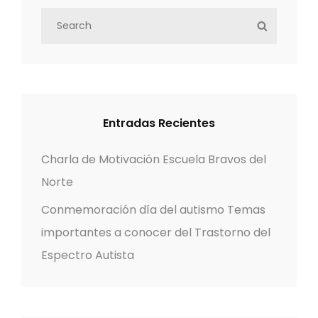
S
e
S
e
E
g
a
A
r
R
a
c
C
c
h
H
Entradas Recientes
f
i
o
Charla de Motivación Escuela Bravos del
r
ó
Norte
:
Conmemoración día del autismo Temas
n
importantes a conocer del Trastorno del
d
Espectro Autista
e
e