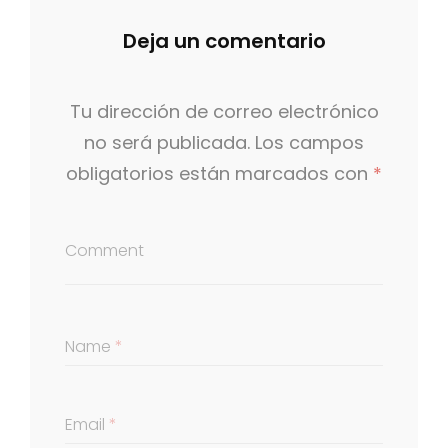
s
t
Deja un comentario
e
d
Tu dirección de correo electrónico
o
no será publicada.
Los campos
n
obligatorios están marcados con
*
Comment
Name
*
Email
*