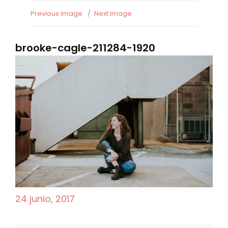
Previous Image
Next Image
brooke-cagle-211284-1920
P
24 junio, 2017
o