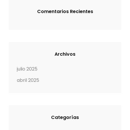
n
Comentarios Recientes
t
r
a
Archivos
d
julio 2025
a
abril 2025
s
Categorías