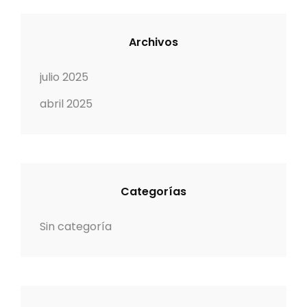
r
a
Archivos
d
julio 2025
a
abril 2025
s
Categorías
Sin categoría