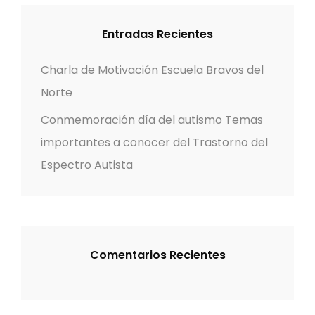
a
c
C
c
h
H
Entradas Recientes
f
i
o
Charla de Motivación Escuela Bravos del
r
ó
Norte
:
Conmemoración día del autismo Temas
n
importantes a conocer del Trastorno del
d
Espectro Autista
e
e
n
Comentarios Recientes
t