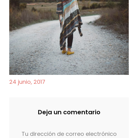
P
24 junio, 2017
o
s
t
Deja un comentario
e
d
Tu dirección de correo electrónico