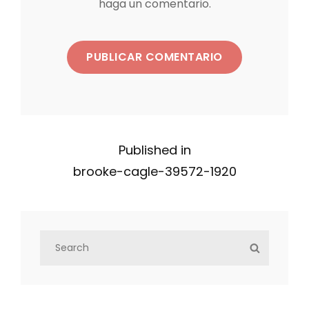
haga un comentario.
N
Published in
brooke-cagle-39572-1920
a
v
S
e
S
e
E
g
a
A
r
R