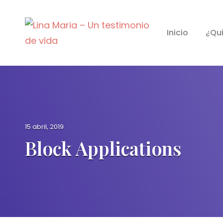
Lina Maria – Un Testimonio D
Inicio
¿Qu
La Discapacidad Es Mental
P
15 abril, 2019
o
Block Applications
s
t
e
d
o
n