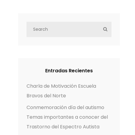
S
S
e
E
a
A
r
R
c
C
h
H
Entradas Recientes
f
o
Charla de Motivación Escuela
r
Bravos del Norte
:
Conmemoración día del autismo
Temas importantes a conocer del
Trastorno del Espectro Autista